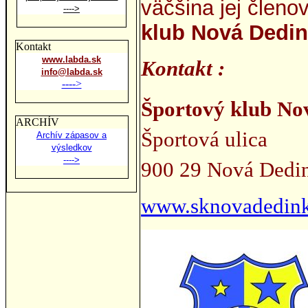
väčšina jej člen
---->
klub Nová Dedin
Kontakt
www.labda.sk
Kontakt :
info@labda.sk
---->
Športový klub No
ARCHÍV
Športová ulica
Archív zápasov a
výsledkov
---->
900 29 Nová Dedi
www.sknovadedink