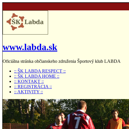
www.labda.sk
Oficiálna stránka občianskeho združenia Športový klub LABDA
:: ŠK LABDA RESPECT ::
:: ŠK LABDA HOME ::
:: KONTAKT ::
:: REGISTRÁCIA ::
:: AKTIVITY ::