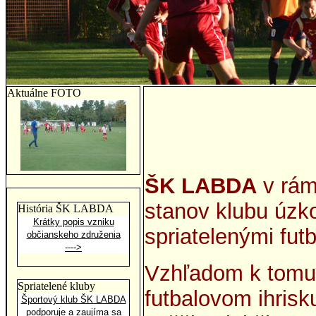
Aktuálne FOTO
ŠK LABDA
v rám
stanov klubu úzk
História ŠK LABDA
Krátky popis vzniku
spriatelenými fut
občianskeho združenia
---->
Vzhľadom k tomu
Spriatelené kluby
futbalovom ihrisk
Športový klub ŠK LABDA
podporuje a zaujíma sa